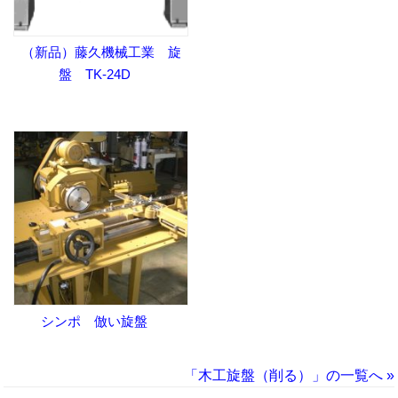
（新品）藤久機械工業 旋
盤 TK-24D
シンポ 倣い旋盤
「木工旋盤（削る）」の一覧へ »