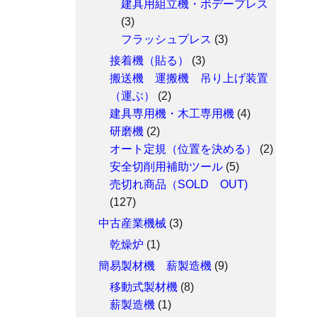
建具用組立機・ボデープレス
(3)
フラッシュプレス
(3)
接着機（貼る）
(3)
搬送機 運搬機 吊り上げ装置
（運ぶ）
(2)
建具専用機・木工専用機
(4)
研磨機
(2)
オート定規（位置を決める）
(2)
安全切削用補助ツール
(5)
売切れ商品（SOLD OUT)
(127)
中古産業機械
(3)
乾燥炉
(1)
簡易製材機 薪製造機
(9)
移動式製材機
(8)
薪製造機
(1)