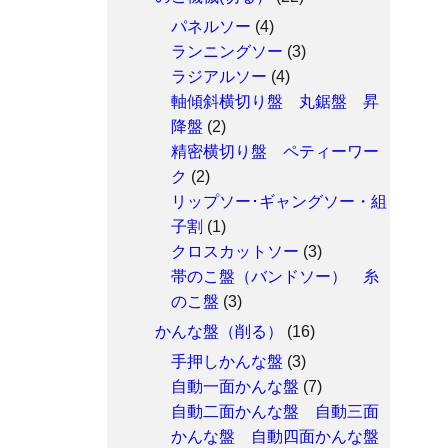
パネルソー
(4)
ランニングソー
(3)
ラジアルソー
(4)
軸傾斜横切り盤 丸鋸盤 昇
降盤
(2)
精密横切り盤 ペティーワー
ク
(2)
リップソー･ギャングソー・組
子割
(1)
クロスカットソー
(3)
帯のこ盤（バンドソー） 糸
のこ盤
(3)
かんな盤（削る）
(16)
手押しかんな盤
(3)
自動一面かんな盤
(7)
自動二面かんな盤 自動三面
かんな盤 自動四面かんな盤