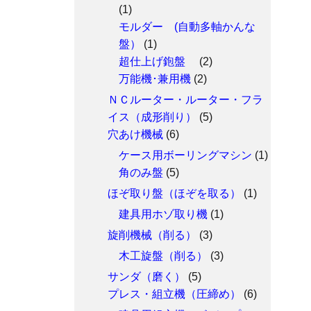
(1)
モルダー (自動多軸かんな
盤）
(1)
超仕上げ鉋盤
(2)
万能機･兼用機
(2)
ＮＣルーター・ルーター・フラ
イス（成形削り）
(5)
穴あけ機械
(6)
ケース用ボーリングマシン
(1)
角のみ盤
(5)
ほぞ取り盤（ほぞを取る）
(1)
建具用ホゾ取り機
(1)
旋削機械（削る）
(3)
木工旋盤（削る）
(3)
サンダ（磨く）
(5)
プレス・組立機（圧締め）
(6)